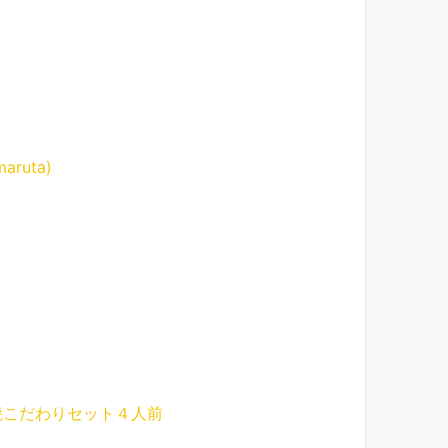
ruta)
焼こだわりセット４人前