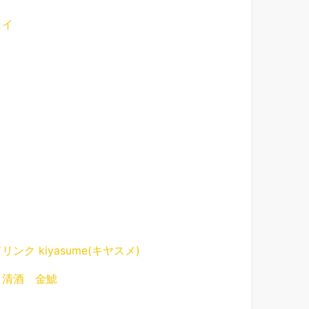
ライ
ク kiyasume(キヤスメ)
 清酒 金鯱