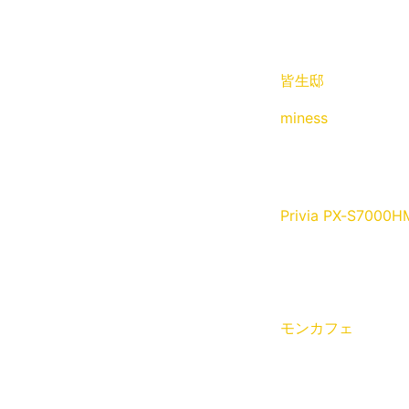
皆生邸
miness
Privia PX-S7000H
モンカフェ