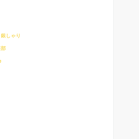
 銀しゃり
楽部
e